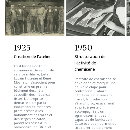
1925
1950
Création de l’atelier
Structuration de
l’activité de
C’est l’année où tout
chemiserie
commence. De retour de
service militaire, Juste
Lucain Husseau et René
L’activité de chemiserie se
Moynaton s’associent pour
développe et marque une
construire un premier
nouvelle étape pour
bâtiment destiné à
l’entreprise. D’abord
accueillir des métiers à
dédiée aux chemises de
tisser. L’entreprise
travail, la production
démarre alors par la
s’élargit progressivement
fabrication de matières
au prêt-à-porter,
premières textiles,
accompagnée d’un
notamment des toiles et
agrandissement des
des sergés de coton,
capacités de fabrication.
posant les bases d’un
Cette évolution permet de
savoir-faire industriel et
structurer durablement