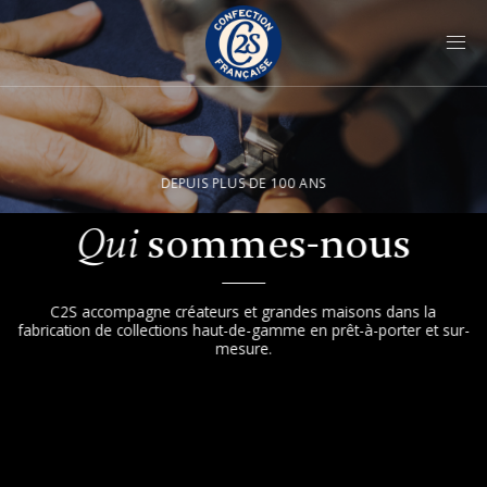
Passer
au
contenu
DEPUIS PLUS DE 100 ANS
sommes-nous
Qui
C2S accompagne créateurs et grandes maisons dans la
fabrication de collections haut-de-gamme en prêt-à-porter et sur-
mesure.