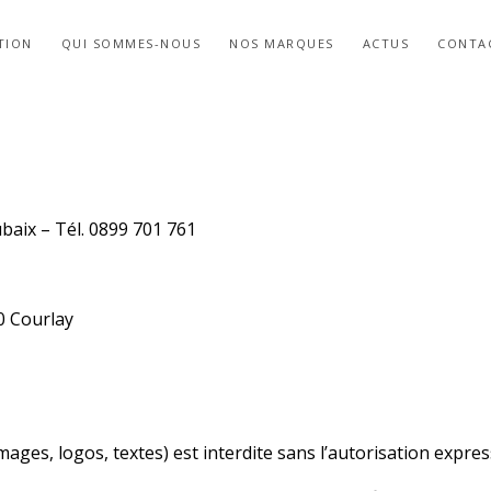
TION
QUI SOMMES-NOUS
NOS MARQUES
ACTUS
CONTA
baix – Tél. 0899 701 761
40 Courlay
images, logos, textes) est interdite sans l’autorisation expre