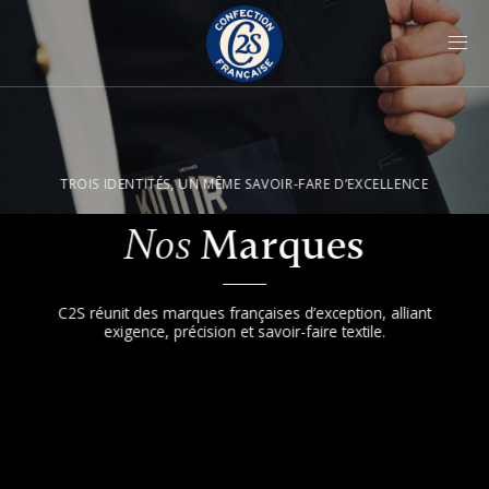
Passer
au
contenu
TROIS IDENTITÉS, UN MÊME SAVOIR-FARE D’EXCELLENCE
Marques
Nos
C2S réunit des marques françaises d’exception, alliant
exigence, précision et savoir-faire textile.